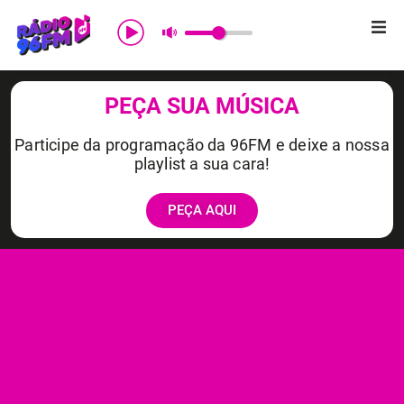
Início
PEÇA SUA MÚSICA
Sobre nós
Participe da programação da 96FM e deixe a nossa
playlist a sua cara!
Programação
PEÇA AQUI
Promoções
Notícias
Comercial
Contato