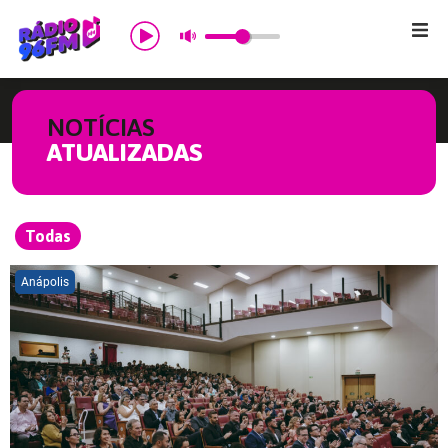
Início
NOTÍCIAS
Sobre nós
ATUALIZADAS
Programação
Todas
Promoções
Anápolis
Notícias
Comercial
Contato