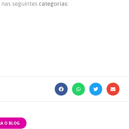
a nas seguintes
categorias
:
RA O BLOG