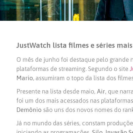
JustWatch lista filmes e séries mai
O mês de junho foi destaque pelo grande 
plataformas de streaming. Segundo o site
J
Mario
, assumiram o topo da lista dos film
Presente na lista desde maio,
Air
, que narr
foi um dos mais acessados nas plataformas 
Demônio
são uns dos novos nomes do rank
Já no mundo das séries, constam produçõe
iniciando as programações.
Silo
,
Invasão S