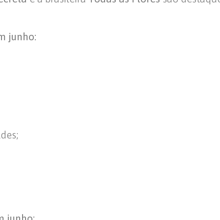
m junho:
des;
m junho: