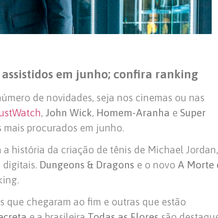
s assistidos em junho; confira ranking
número de novidades, seja nos cinemas ou nas
ustWatch
,
John Wick
,
Homem-Aranha
e
Super
es mais procurados em junho.
a a história da criação de tênis de Michael Jordan,
digitais.
Dungeons & Dragons
e o novo
A Morte
ing.
s que chegaram ao fim e outras que estão
ecreta
e a brasileira
Todas as Flores
são destaqu