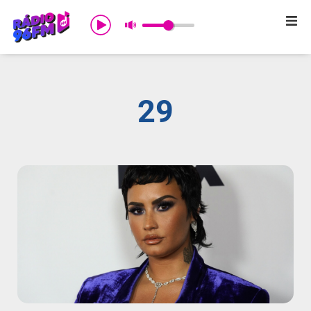
Início
Sobre nós
29
Programação
Promoções
Notícias
Comercial
Contato