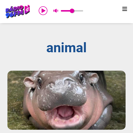
Início
Sobre nós
animal
Programação
Promoções
Notícias
Comercial
Contato