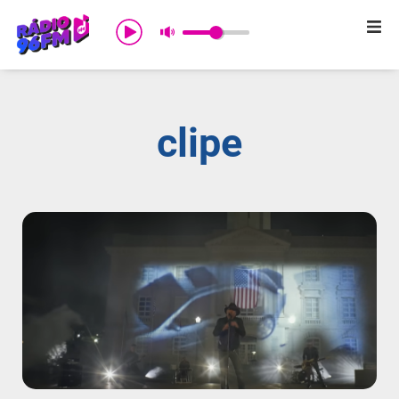
Início
Sobre nós
clipe
Programação
Promoções
Notícias
Comercial
Contato