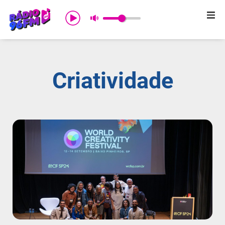
Início
Sobre nós
Criatividade
Programação
Promoções
Notícias
Comercial
Contato