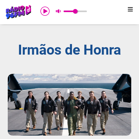
Início
Sobre nós
Irmãos de Honra
Programação
Promoções
Notícias
Comercial
Contato