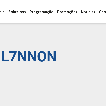
ício
Sobre nós
Programação
Promoções
Notícias
Com
L7NNON