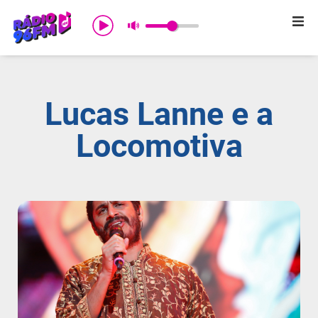
Início
Sobre nós
Lucas Lanne e a
Programação
Locomotiva
Promoções
Notícias
Comercial
Contato