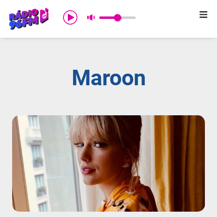
Início
Sobre nós
Maroon
Programação
Promoções
Notícias
Comercial
Contato