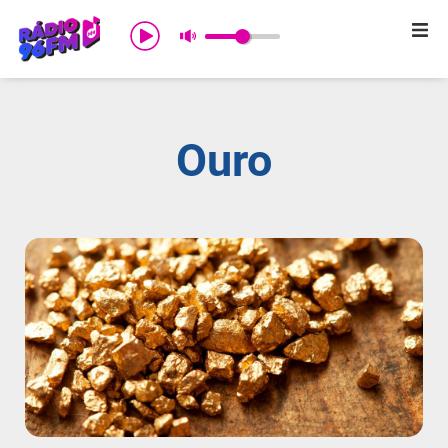
Início
Sobre nós
Ouro
Programação
Promoções
Notícias
Comercial
Contato