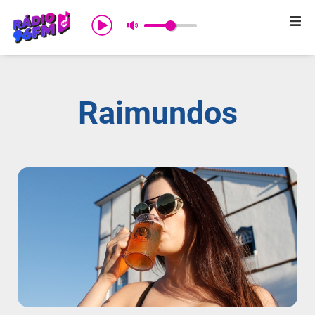
Início
Sobre nós
Raimundos
Programação
Promoções
Notícias
Comercial
Contato