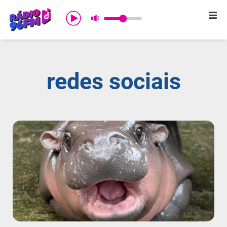
Início
Sobre nós
redes sociais
Programação
Promoções
Notícias
Comercial
Contato