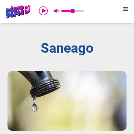
Início
Sobre nós
Saneago
Programação
Promoções
Notícias
Comercial
Contato