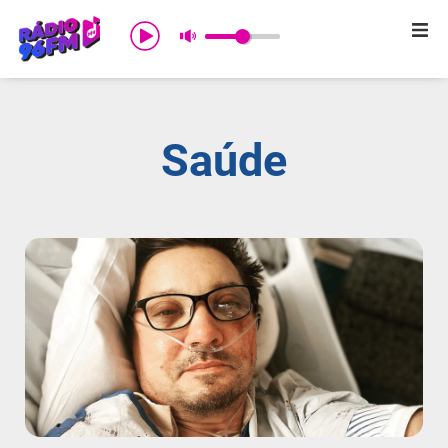
Início
Sobre nós
Saúde
Programação
Promoções
Notícias
Comercial
Contato