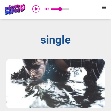
Início
Sobre nós
single
Programação
Promoções
Notícias
Comercial
Contato