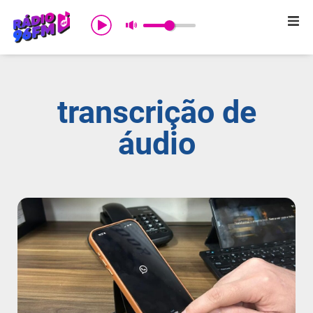
Início
Sobre nós
transcrição de
Programação
áudio
Promoções
Notícias
Comercial
Contato