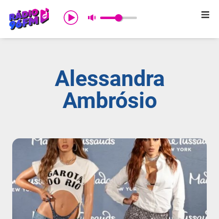
Início
Sobre nós
Alessandra
Programação
Ambrósio
Promoções
Notícias
Comercial
Contato