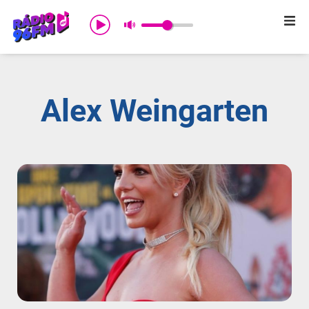
Início
Sobre nós
Alex Weingarten
Programação
Promoções
Notícias
Comercial
Contato